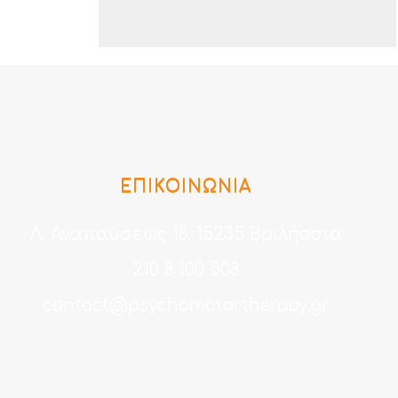
ΕΠΙΚΟΙΝΩΝΙΑ
Λ. Αναπαύσεως 18, 15235 Βριλήσσια
210 8 100 508
contact@psychomotortherapy.gr