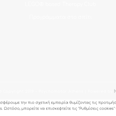
LEGO® based Therapy Club
Προγράμματα στο σπίτι
© Copyright 2019
- Psychomotor Athens |
Powered by
φέρουμε την πιο σχετική εμπειρία θυμίζοντας τις προτιμήσ
. Ωστόσο, μπορείτε να επισκεφτείτε τις "Ρυθμίσεις cookies