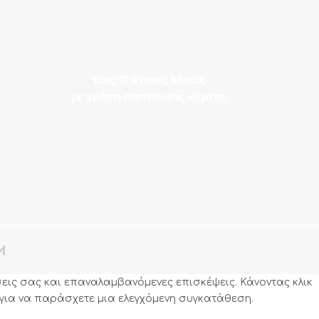
Έως 12 άτοκες δόσεις
με χρήση πιστωτικής κάρτας

εις σας και επαναλαμβανόμενες επισκέψεις. Κάνοντας κλικ
" για να παράσχετε μια ελεγχόμενη συγκατάθεση.