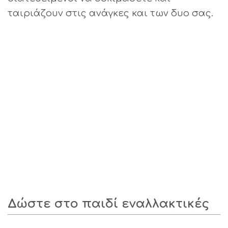
ταιριάζουν στις ανάγκες και των δυο σας.
Δώστε στο παιδί εναλλακτικές