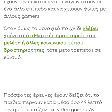
έχουν την ευκαιρία να συναγωνιστούν σε
ένα άλλο επίπεδο και να χτίσουν φιλίες με
άλλους gamers.
Όταν όμως το μοναχικό παιχνίδι
κλέβει
χρόνο από αθλητικές δραστηριότητες,
μελέτη ή άλλες κοινωνικού τύπου
δραστηριότητες
, τότε μετατρέπεται σε
εθισμό.
Πρόσφατες έρευνες έχουν δείξει ότι τα
παιδιά περνούν κατά μέσο όρο 49 λεπτά
την ημέρα παίζοντας video games. Αν