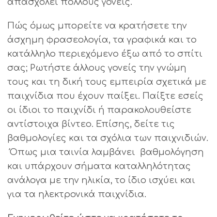
απασχολεί πολλούς γονείς.
Πώς όμως μπορείτε να κρατήσετε την
άσχημη φρασεολογία, τα γραφικά και το
κατάλληλο περιεχόμενο έξω από το σπίτι
σας; Ρωτήστε άλλους γονείς την γνώμη
τους και τη δική τους εμπειρία σχετικά με
παιχνίδια που έχουν παίξει. Παίξτε εσείς
οι ίδιοι το παιχνίδι ή παρακολουθείστε
αντίστοιχα βίντεο. Επίσης, δείτε τις
βαθμολογίες και τα σχόλια των παιχνιδιών.
Όπως μια ταινία λαμβάνει βαθμολόγηση
και υπάρχουν σήματα καταλληλότητας
ανάλογα με την ηλικία, το ίδιο ισχύει και
για τα ηλεκτρονικά παιχνίδια.