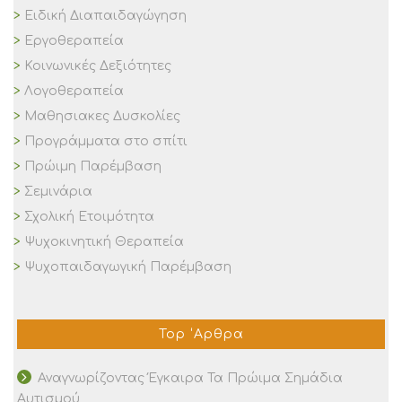
Ειδική Διαπαιδαγώγηση
Εργοθεραπεία
Κοινωνικές Δεξιότητες
Λογοθεραπεία
Μαθησιακες Δυσκολίες
Προγράμματα στο σπίτι
Πρώιμη Παρέμβαση
Σεμινάρια
Σχολική Ετοιμότητα
Ψυχοκινητική Θεραπεία
Ψυχοπαιδαγωγική Παρέμβαση
Top ‘Αρθρα
Αναγνωρίζοντας Έγκαιρα Τα Πρώιμα Σημάδια
Αυτισμού