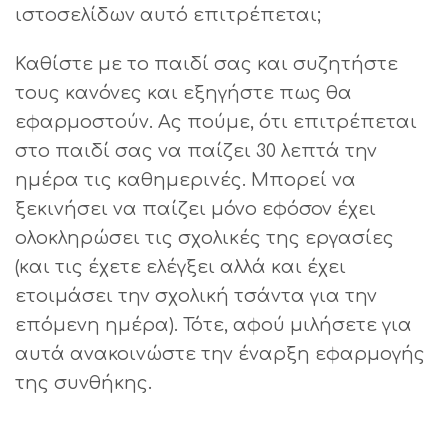
ιστοσελίδων αυτό επιτρέπεται;
Καθίστε με το παιδί σας και συζητήστε
τους κανόνες και εξηγήστε πως θα
εφαρμοστούν. Ας πούμε, ότι επιτρέπεται
στο παιδί σας να παίζει 30 λεπτά την
ημέρα τις καθημερινές. Μπορεί να
ξεκινήσει να παίζει μόνο εφόσον έχει
ολοκληρώσει τις σχολικές της εργασίες
(και τις έχετε ελέγξει αλλά και έχει
ετοιμάσει την σχολική τσάντα για την
επόμενη ημέρα). Τότε, αφού μιλήσετε για
αυτά ανακοινώστε την έναρξη εφαρμογής
της συνθήκης.