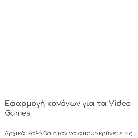
Εφαρμογή κανόνων για τα Video
Games
Αρχικά, καλό θα ήταν να απομακρύνετε τις