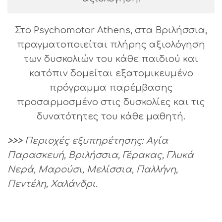
Στο Psychomotor Athens, στα Βριλήσσια,
πραγματοποιείται πλήρης αξιολόγηση
των δυσκολιών του κάθε παιδιού και
κατόπιν δομείται εξατομικευμένο
πρόγραμμα παρέμβασης
προσαρμοσμένο στις δυσκολίες και τις
δυνατότητες του κάθε μαθητή.
>>>
Περιοχές εξυπηρέτησης: Αγία
Παρασκευή, Βριλήσσια, Γέρακας, Γλυκά
Νερά, Μαρούσι, Μελίσσια, Παλλήνη,
Πεντέλη, Χαλάνδρι.