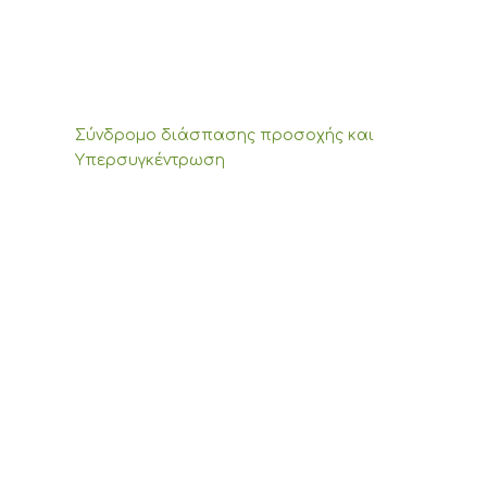
Σύνδρομο διάσπασης προσοχής και
Υπερσυγκέντρωση