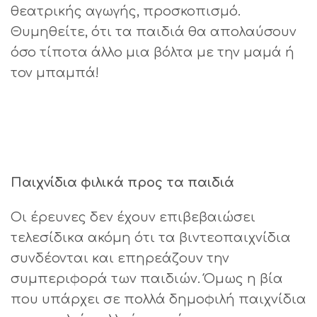
θεατρικής αγωγής, προσκοπισμό.
Θυμηθείτε, ότι τα παιδιά θα απολαύσουν
όσο τίποτα άλλο μια βόλτα με την μαμά ή
τον μπαμπά!
Παιχνίδια φιλικά προς τα παιδιά
Οι έρευνες δεν έχουν επιβεβαιώσει
τελεσίδικα ακόμη ότι τα βιντεοπαιχνίδια
συνδέονται και επηρεάζουν την
συμπεριφορά των παιδιών. Όμως η βία
που υπάρχει σε πολλά δημοφιλή παιχνίδια