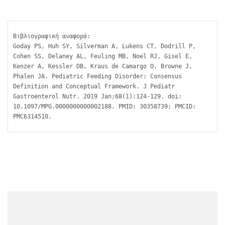
Βιβλιογραφική αναφορά:

Goday PS, Huh SY, Silverman A, Lukens CT, Dodrill P, 
Cohen SS, Delaney AL, Feuling MB, Noel RJ, Gisel E, 
Kenzer A, Kessler DB, Kraus de Camargo O, Browne J, 
Phalen JA. Pediatric Feeding Disorder: Consensus 
Definition and Conceptual Framework. J Pediatr 
Gastroenterol Nutr. 2019 Jan;68(1):124-129. doi: 
10.1097/MPG.0000000000002188. PMID: 30358739; PMCID: 
PMC6314510.