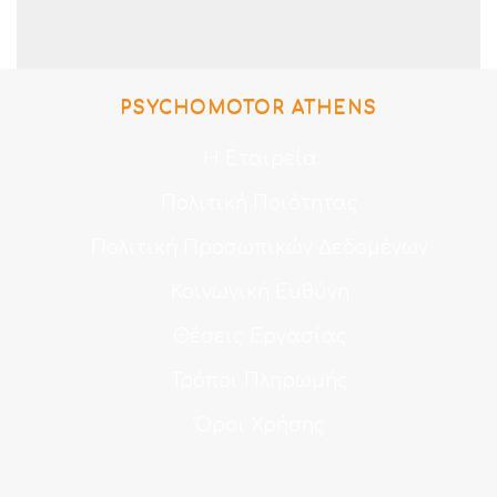
PSYCHOMOTOR ATHENS
Η Εταιρεία
Πολιτική Ποιότητας
Πολιτική Προσωπικών Δεδομένων
Κοινωνική Ευθύνη
Θέσεις Εργασίας
Τρόποι Πληρωμής
Όροι Χρήσης