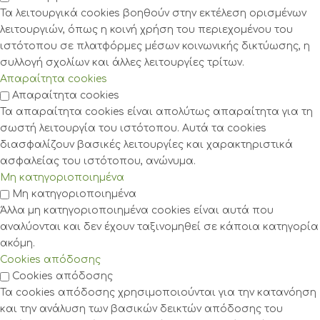
Τα λειτουργικά cookies βοηθούν στην εκτέλεση ορισμένων
λειτουργιών, όπως η κοινή χρήση του περιεχομένου του
ιστότοπου σε πλατφόρμες μέσων κοινωνικής δικτύωσης, η
συλλογή σχολίων και άλλες λειτουργίες τρίτων.
Απαραίτητα cookies
Απαραίτητα cookies
Τα απαραίτητα cookies είναι απολύτως απαραίτητα για τη
σωστή λειτουργία του ιστότοπου. Αυτά τα cookies
διασφαλίζουν βασικές λειτουργίες και χαρακτηριστικά
ασφαλείας του ιστότοπου, ανώνυμα.
Μη κατηγοριοποιημένα
Μη κατηγοριοποιημένα
Άλλα μη κατηγοριοποιημένα cookies είναι αυτά που
αναλύονται και δεν έχουν ταξινομηθεί σε κάποια κατηγορία
ακόμη.
Cookies απόδοσης
Cookies απόδοσης
Τα cookies απόδοσης χρησιμοποιούνται για την κατανόηση
και την ανάλυση των βασικών δεικτών απόδοσης του