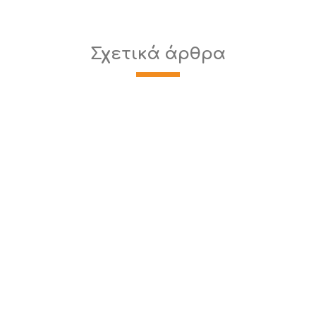
Σχετικά άρθρα