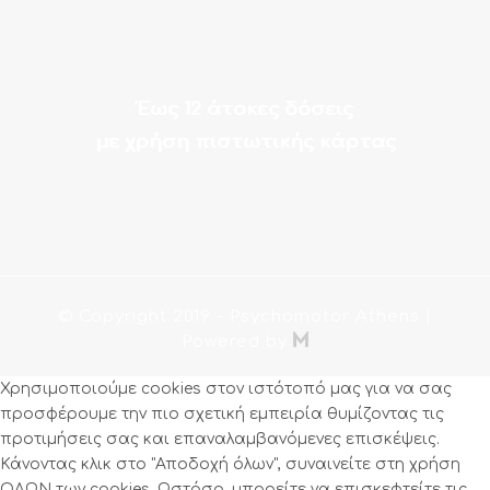
Έως 12 άτοκες δόσεις
με χρήση πιστωτικής κάρτας
© Copyright 2019
- Psychomotor Athens |

Powered by
Χρησιμοποιούμε cookies στον ιστότοπό μας για να σας
προσφέρουμε την πιο σχετική εμπειρία θυμίζοντας τις
προτιμήσεις σας και επαναλαμβανόμενες επισκέψεις.
Κάνοντας κλικ στο "Αποδοχή όλων", συναινείτε στη χρήση
ΟΛΩΝ των cookies. Ωστόσο, μπορείτε να επισκεφτείτε τις