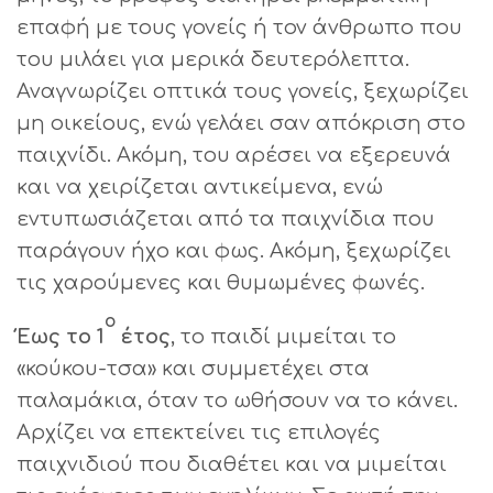
επαφή με τους γονείς ή τον άνθρωπο που
του μιλάει για μερικά δευτερόλεπτα.
Αναγνωρίζει οπτικά τους γονείς, ξεχωρίζει
μη οικείους, ενώ γελάει σαν απόκριση στο
παιχνίδι. Ακόμη, του αρέσει να εξερευνά
και να χειρίζεται αντικείμενα, ενώ
εντυπωσιάζεται από τα παιχνίδια που
παράγουν ήχο και φως. Ακόμη, ξεχωρίζει
τις χαρούμενες και θυμωμένες φωνές.
ο
Έως το 1
έτος
, το παιδί μιμείται το
«κούκου-τσα» και συμμετέχει στα
παλαμάκια, όταν το ωθήσουν να το κάνει.
Αρχίζει να επεκτείνει τις επιλογές
παιχνιδιού που διαθέτει και να μιμείται