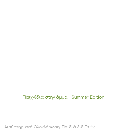
Παιχνίδια στην άμμο… Summer Edition
Αισθητηριακή Ολοκλήρωση
,
Παιδιά 3-5 Ετών
,