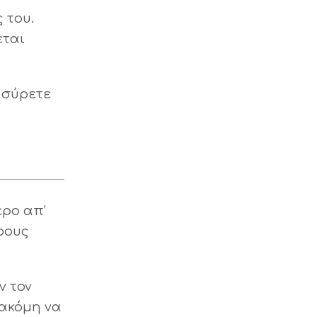
 του.
εται
 σύρετε
ερο απ’
ρους
ν τον
 ακόμη να