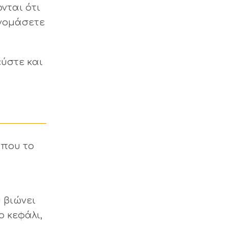
νται ότι
ονομάσετε
εύστε και
 που το
 βιώνει
 κεφάλι,