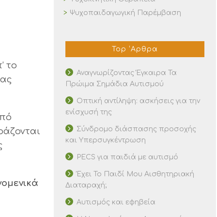
Ψυχοπαιδαγωγική Παρέμβαση
Top ‘Αρθρα
’ το
Αναγνωρίζοντας Έγκαιρα Τα
μας
Πρώιμα Σημάδια Αυτισμού
Οπτική αντίληψη: ασκήσεις για την
ενίσχυσή της
από
Σύνδρομο διάσπασης προσοχής
ράζονται
και Υπερσυγκέντρωση
ς
PECS για παιδιά με αυτισμό
Έχει Το Παιδί Μου Αισθητηριακή
νομενικά
Διαταραχή;
Αυτισμός και εφηβεία