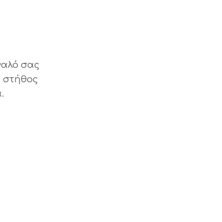
γαλό σας
ο στήθος
.