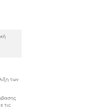
ακή
λιξη των
έμβασης
ε τις