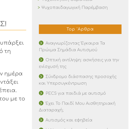
Ψυχοπαιδαγωγική Παρέμβαση
Σ!
Top ‘Αρθρα
ν υπάρξει
Αναγνωρίζοντας Έγκαιρα Τα
Πρώιμα Σημάδια Αυτισμού
ό τη
Οπτική αντίληψη: ασκήσεις για την
ενίσχυσή της
ην ημέρα
Σύνδρομο διάσπασης προσοχής
εντάξει
και Υπερσυγκέντρωση
έπεια.
PECS για παιδιά με αυτισμό
του με το
Έχει Το Παιδί Μου Αισθητηριακή
Διαταραχή;
Αυτισμός και εφηβεία