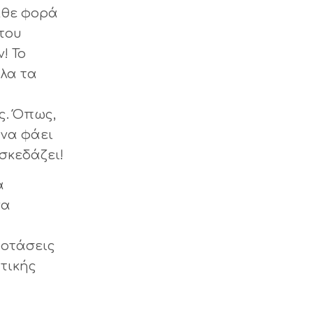
άθε φορά
 του
! Το
όλα τα
ς. Όπως,
 να φάει
σκεδάζει!
α
να
ροτάσεις
υτικής