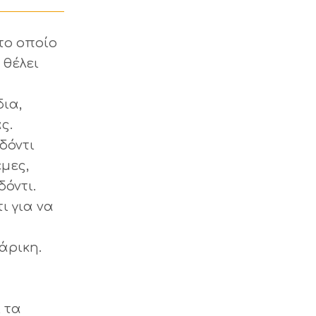
 το οποίο
 θέλει
δια,
ς.
δόντι
μες,
δόντι.
ι για να
άρικη.
 τα