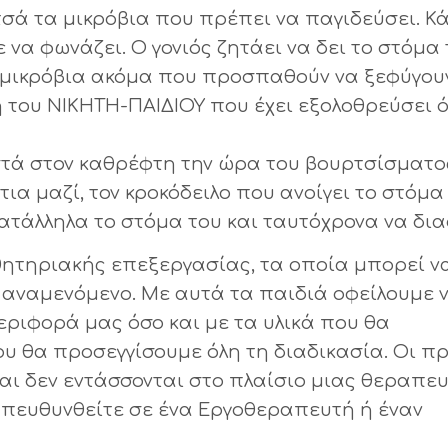
ρτσά τα μικρόβια που πρέπει να παγιδεύσει. Κ
 να φωνάζει. Ο γονιός ζητάει να δει το στόμα
ά μικρόβια ακόμα που προσπαθούν να ξεφύγουν
η του ΝΙΚΗΤΗ-ΠΑΙΔΙΟΥ που έχει εξολοθρεύσει 
ά στον καθρέφτη την ώρα του βουρτσίσματο
ια μαζί, τον κροκόδειλο που ανοίγει το στόμα
κατάλληλα το στόμα του και ταυτόχρονα να δια
θητηριακής επεξεργασίας, τα οποία μπορεί ν
αναμενόμενο. Με αυτά τα παιδιά οφείλουμε 
εριφορά μας όσο και με τα υλικά που θα
υ θα προσεγγίσουμε όλη τη διαδικασία. Οι π
 και δεν εντάσσονται στο πλαίσιο μιας θεραπε
 απευθυνθείτε σε ένα Εργοθεραπευτή ή έναν