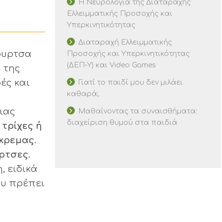
Η Νευρολογία της Διαταραχής
Ελλειμματικής Προσοχής και
Υπερκινητικότητας
Διαταραχή Ελλειμματικής
βουρτσα
Προσοχής και Υπερκινητικότητας
(ΔΕΠ-Υ) και Video Games
η της
ές και
Γιατί το παιδί μου δεν μιλάει
καθαρά;
ιας
Μαθαίνοντας τα συναισθήματα:
διαχείριση θυμού στα παιδιά
 τρίχες ή
όκρεμας
.
υρτσες
.
, ειδικά
ου πρέπει