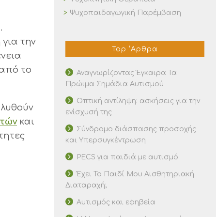
Ψυχοπαιδαγωγική Παρέμβαση
.
 για την
Top ‘Αρθρα
ένεια
 από το
Αναγνωρίζοντας Έγκαιρα Τα
Πρώιμα Σημάδια Αυτισμού
Οπτική αντίληψη: ασκήσεις για την
 λυθούν
ενίσχυσή της
ετών
και
Σύνδρομο διάσπασης προσοχής
τητες
και Υπερσυγκέντρωση
PECS για παιδιά με αυτισμό
Έχει Το Παιδί Μου Αισθητηριακή
Διαταραχή;
Αυτισμός και εφηβεία