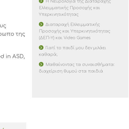
Η Νευρολογία της Διαταραχής
Ελλειμματικής Προσοχής και
Υπερκινητικότητας
Διαταραχή Ελλειμματικής
ους
Προσοχής και Υπερκινητικότητας
θρωπο της
(ΔΕΠ-Υ) και Video Games
Γιατί το παιδί μου δεν μιλάει
καθαρά;
d in ASD,
Μαθαίνοντας τα συναισθήματα:
διαχείριση θυμού στα παιδιά