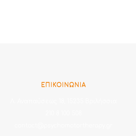
ΕΠΙΚΟΙΝΩΝΙΑ
Λ. Αναπαύσεως 18, 15235 Βριλήσσια
210 8 100 508
contact@psychomotortherapy.gr