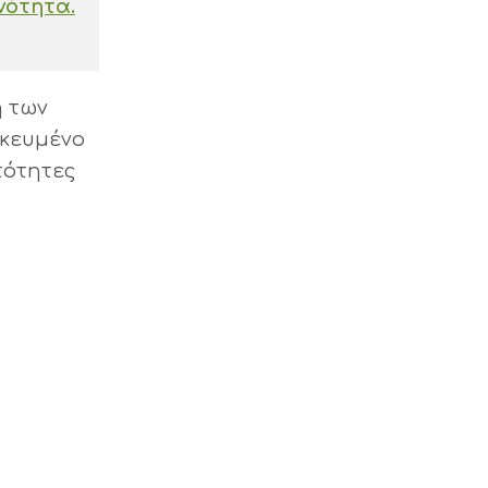
νότητα.
η των
ικευμένο
τότητες